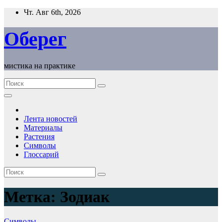
Перейти
Чт. Авг 6th, 2026
к
содержимому
Оберег
мистика на практике
Лента новостей
Материалы
Растения
Символы
Глоссарий
Метка:
Зодиак
Символы