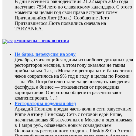
В дни весеннего равноденствия 21-22 марта 2026 года
наступает 7534 лето по славянскому календарю. С этого
момента на целый год свои права вступает тотем
Притаившийся Лют (Волк). Сообщение Лето
Притаившегося Люта появились сначала на
TARZANKA.
КУЛИНАРНЫЕ ПРИКЛЮЧЕНИЯ
Не бары, перекусим на ходу
Декабрь, считающийся одним из наиболее доходных для
рестораторов месяцев, в этом году оказался не таким
прибыльным. Так, в Москве в ресторанах и барах число
чеков сократилось на 9% год к году, в целом по России
— на 5%. Потребители стали чаще посещать заведения
фастфуда, а бизнес — отказываться от проведения
корпоративов. Операторы общепита рассчитывают
компенсировать […]
Рестораторы поделили обед
Аркадий Новиков продал часть доли в сети закусочных
Prime Антону Пинскому Сеть с готовой едой Prime,
насчитывающая 80 закусочных в Москве и оцениваемая
в 1 млрд руб., обзавелась новым совладельцем.
Основатель ресторанного холдинга Pinskiy & Co Антон