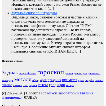
Пинский выкупил неназванную долю сети у Аркадия
Новикова, который стоял у истоков Prime. Эксперты не
исключают, что такой […]
Музыка связала штрафом
Владельцы кафе, салонов красоты и частных клиник
стали получать многомилионные штрафы за
использование фоновой музыки. Об этом “Ъ FM”
рассказали представители отрасли. По их словам,
проверки активно проходят по всей России. Регулятор
проверяет наличие у заведений лицензий на
использование музыки. Размер штрафа может достигать
5 млн руб. Сообщение Музыка связала штрафом
появились сначала на КУЛИНАРНЫЕ […]
Поиск по меткам
гороскоп
Зодиак
акация
булавка
деньги
дерево
дом
древесина
металл
приметы
орех
праздник
календарь
обряд
руны
свадьба
селенит
тотем
традиции
символ
славяне
спас
термин
янтарь
(c) 2022-2026 | Проект
Творческой лаборатории Евгения
Лавриненко
| 073BE/s