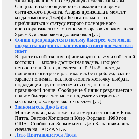
запланированным на следующую неделю запуском.
Специалисты сообщили об «аномалии» во время
статического прожига. Авария произошла в момент,
когда компания Джеффа Безоса только начала
приближаться к статусу второго полноценного
оператора тяжелых частично многоразовых ракет после
Space X, а сама ракета должна была […]
Финик превращается в пальму быстрее, чем могли
подумать: хитрость с косточкой, о которой мало кто
знает
Вырастить собственную финиковую пальму из обычной
косточки — вполне достижимая задача. Процесс
неторопливый, но увлекательный. Чтобы всходы
появились быстрее и развивались без проблем, важно
заранее понимать, как подготовить косточку, выбрать
подходящий грунт, обеспечить свет, тепло и
правильный полив. Сообщение Финик превращается в
пальму быстрее, чем могли подумать: хитрость с
косточкой, о которой мало кто знает […]
Знакомьтесь, Джо Блэк
Мистическая драма о жизни и смерти с участием Брэда
Питта, Энтони Хопкинса и Клэр Форлани. 1998 год,
США. Сообщение Знакомьтесь, Джо Блэк появились
сначала на TARZANKA.
Лето Притаившегося Люта