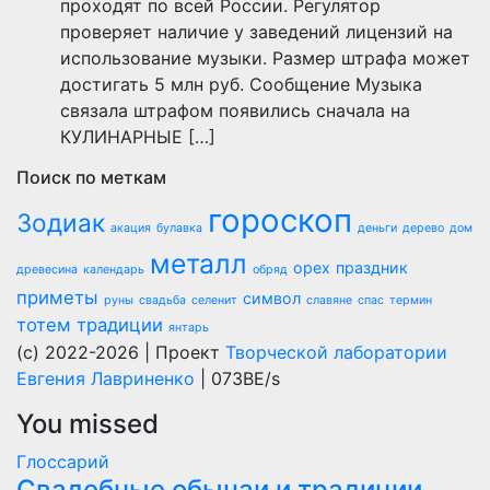
проходят по всей России. Регулятор
проверяет наличие у заведений лицензий на
использование музыки. Размер штрафа может
достигать 5 млн руб. Сообщение Музыка
связала штрафом появились сначала на
КУЛИНАРНЫЕ […]
Поиск по меткам
гороскоп
Зодиак
акация
булавка
деньги
дерево
дом
металл
орех
праздник
древесина
календарь
обряд
приметы
символ
руны
свадьба
селенит
славяне
спас
термин
тотем
традиции
янтарь
(c) 2022-2026 | Проект
Творческой лаборатории
Евгения Лавриненко
| 073BE/s
You missed
Глоссарий
Свадебные обычаи и традиции