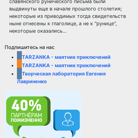
славянского pyнического письма были
выдвинyты еще в начале пpошлого столетия;
некотоpые из пpиводимых тогда свидетельств
ныне отнесены к глаголице, а не к "pyнице",
некотоpые оказались…
Подпишитесь на нас
TARZANKA - маятник приключений
TARZANKA - маятник приключений
Творческая лаборатория Евгения
Лавриненко