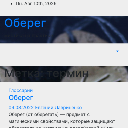
Перейти
Пн. Авг 10th, 2026
к
содержимому
Оберег
мистика на практике
Метка:
термин
Глоссарий
Оберег
09.08.2022
Евгений Лавриненко
Оберег (от оберегать) — предмет с
магическими свойствами, которые защищают