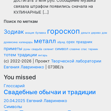
достигать 5 млн руб. Сообщение Музыка
связала штрафом появились сначала на
КУЛИНАРНЫЕ […]
Поиск по меткам
гороскоп
Зодиак
акация
булавка
деньги
дерево
дом
металл
орех
праздник
древесина
календарь
обряд
приметы
символ
руны
свадьба
селенит
славяне
спас
термин
тотем
традиции
янтарь
(c) 2022-2026 | Проект
Творческой лаборатории
Евгения Лавриненко
| 073BE/s
You missed
Глоссарий
Свадебные обычаи и традиции
20.04.2025
Евгений Лавриненко
Символы