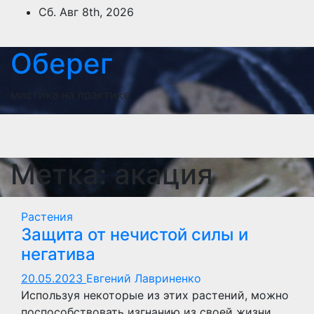
Перейти
Сб. Авг 8th, 2026
к
содержимому
Оберег
мистика на практике
Метка:
акация
Растения
Защита от нечистой силы и
негатива
20.05.2023
Евгений Лавриненко
Используя некоторые из этих растений, можно
поспособствовать изгнанию из своей жизни