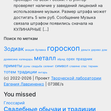
проверяет наличие у заведений лицензий на
использование музыки. Размер штрафа может
достигать 5 млн руб. Сообщение Музыка
связала штрафом появились сначала на
КУЛИНАРНЫЕ […]
Поиск по меткам
гороскоп
Зодиак
акация
булавка
деньги
дерево
дом
металл
орех
праздник
древесина
календарь
обряд
приметы
символ
руны
свадьба
селенит
славяне
спас
термин
тотем
традиции
янтарь
(c) 2022-2026 | Проект
Творческой лаборатории
Евгения Лавриненко
| 073BE/s
You missed
Глоссарий
Свадебные обычаи и традиции