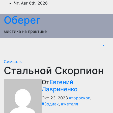
Перейти
Чт. Авг 6th, 2026
к
содержимому
Оберег
мистика на практике
Символы
Стальной Скорпион
От
Евгений
Лавриненко
Окт 23, 2023
#гороскоп
,
#Зодиак
,
#металл