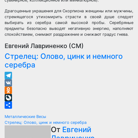
сувенирное, коллекционное или миниатюрное).
Драгоценные украшения для Скорпиона женщины или мужчины,
стремящегося утихомирить страсти в своей душе следует
выбирать из серебра самой высокой пробы. Серебряные
предметы безопасно выводят негативную энергию, наполняют
спокойствием, снимают раздражение и снижают градус гнева.
Евгений Лавриненко (СМ)
Стрелец: Олово, цинк и немного
серебра
Telegram
VK
Odnoklassniki
LiveJournal
Отправить
Навигация
Металлические Весы
Стрелец: Олово, цинк и немного серебра
по
От
Евгений