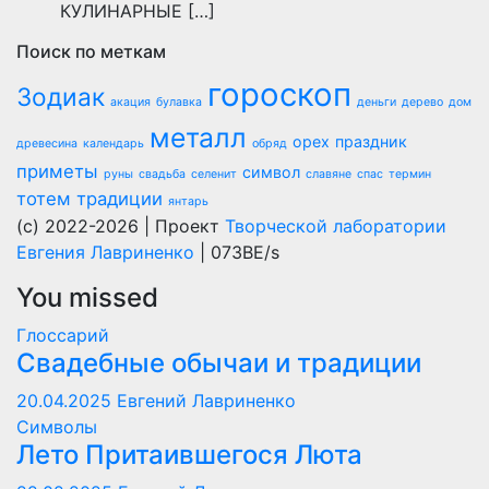
КУЛИНАРНЫЕ […]
Поиск по меткам
гороскоп
Зодиак
акация
булавка
деньги
дерево
дом
металл
орех
праздник
древесина
календарь
обряд
приметы
символ
руны
свадьба
селенит
славяне
спас
термин
тотем
традиции
янтарь
(c) 2022-2026 | Проект
Творческой лаборатории
Евгения Лавриненко
| 073BE/s
You missed
Глоссарий
Свадебные обычаи и традиции
20.04.2025
Евгений Лавриненко
Символы
Лето Притаившегося Люта