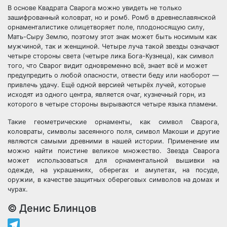
В основе Квадрата Сварога можно увидеть не только
зашифрованный коловрат, но и ромб. Ромб в древнеславянской
орнаменталистике олицетворяет поле, плодоносящую силу,
Мать-Сыру Землю, поэтому этот знак может быть носимым как
мужчиной, так и женщиной. Четыре луча такой звезды означают
четыре стороны света (четыре лика Бога-Кузнеца), как символ
того, что Сварог видит одновременно всё, знает всё и может
предупредить о любой опасности, отвести беду или наоборот —
привлечь удачу. Ещё одной версией четырёх лучей, которые
исходят из одного центра, является очаг, кузнечный горн, из
которого в четыре стороны вырываются четыре языка пламени.
Такие геометрические орнаменты, как символ Сварога,
коловраты, символы засеянного поля, символ Макоши и другие
являются самыми древними в нашей истории. Применение им
можно найти поистине великое множество. Звезда Сварога
может использоваться для орнаментальной вышивки на
одежде, на украшениях, оберегах и амулетах, на посуде,
оружии, в качестве защитных обереговых символов на домах и
чурах.
© Денис Блинцов