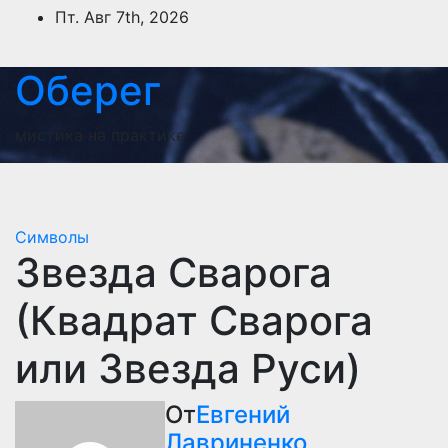
Перейти
Пт. Авг 7th, 2026
к
содержимому
Оберег
мистика на практике
Символы
Звезда Сварога
(Квадрат Сварога
или Звезда Руси)
От
Евгений
Лавриненко