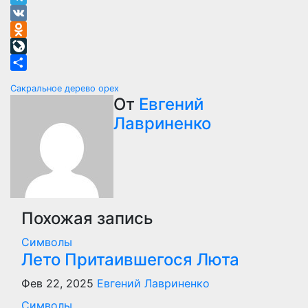
Telegram
VK
Odnoklassniki
LiveJournal
Отправить
Навигация
Сакральное дерево орех
От
Евгений
по
Лавриненко
записям
Похожая запись
Символы
Лето Притаившегося Люта
Фев 22, 2025
Евгений Лавриненко
Символы