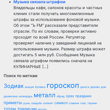
Музыка связала штрафом
Владельцы кафе, салонов красоты и частных
клиник стали получать многомилионные
штрафы за использование фоновой музыки.
Об этом “Ъ FM” рассказали представители
отрасли. По их словам, проверки активно
проходят по всей России. Регулятор
проверяет наличие у заведений лицензий на
использование музыки. Размер штрафа может
достигать 5 млн руб. Сообщение Музыка
связала штрафом появились сначала на
КУЛИНАРНЫЕ […]
Поиск по меткам
гороскоп
Зодиак
акация
булавка
деньги
дерево
дом
металл
орех
праздник
древесина
календарь
обряд
приметы
символ
руны
свадьба
селенит
славяне
спас
термин
тотем
традиции
янтарь