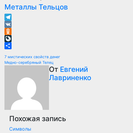
Металлы Тельцов
Telegram
VK
Odnoklassniki
LiveJournal
Отправить
Навигация
7 мистических свойств денег
Медно-серебряный Телец
по
От
Евгений
Лавриненко
записям
Похожая запись
Символы