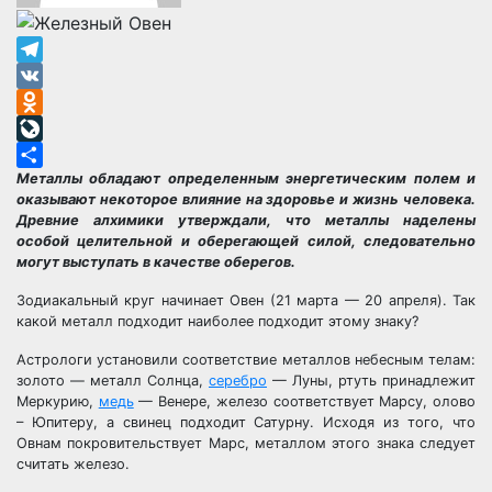
Telegram
VK
Odnoklassniki
LiveJournal
Металлы обладают определенным энергетическим полем и
Отправить
оказывают некоторое влияние на здоровье и жизнь человека.
Древние алхимики утверждали, что металлы наделены
особой целительной и оберегающей силой, следовательно
могут выступать в качестве оберегов.
Зодиакальный круг начинает Овен (21 марта — 20 апреля). Так
какой металл подходит наиболее подходит этому знаку?
Астрологи установили соответствие металлов небесным телам:
золото — металл Солнца,
серебро
— Луны, ртуть принадлежит
Меркурию,
медь
— Венере, железо соответствует Марсу, олово
– Юпитеру, а свинец подходит Сатурну. Исходя из того, что
Овнам покровительствует Марс, металлом этого знака следует
считать железо.