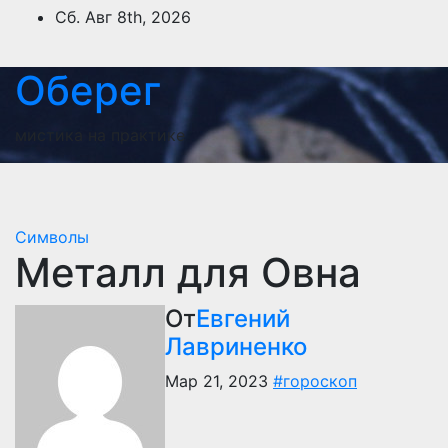
Перейти
Сб. Авг 8th, 2026
к
содержимому
Оберег
мистика на практике
Символы
Металл для Овна
От
Евгений
Лавриненко
Мар 21, 2023
#гороскоп