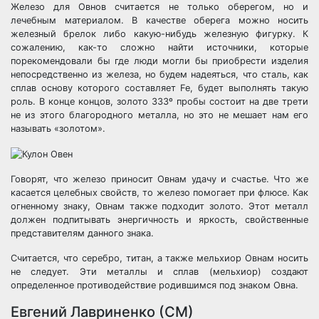
Железо для Овнов считается не только оберегом, но и
лечебным материалом. В качестве оберега можно носить
железный брелок либо какую-нибудь железную фигурку. К
сожалению, как-то сложно найти источники, которые
порекомендовали бы где люди могли бы приобрести изделия
непосредственно из железа, но будем надеяться, что сталь, как
сплав основу которого составляет Fe, будет выполнять такую
роль. В конце концов, золото 333º пробы состоит на две трети
не из этого благородного металла, но это не мешает нам его
называть «золотом».
Говорят, что железо приносит Овнам удачу и счастье. Что же
касается целебных свойств, то железо помогает при флюсе. Как
огненному знаку, Овнам также подходит золото. Этот металл
должен подпитывать энергичность и яркость, свойственные
представителям данного знака.
Считается, что серебро, титан, а также мельхиор Овнам носить
не следует. Эти металлы и сплав (мельхиор) создают
определенное противодействие родившимся под знаком Овна.
Евгений Лавриненко (СМ)