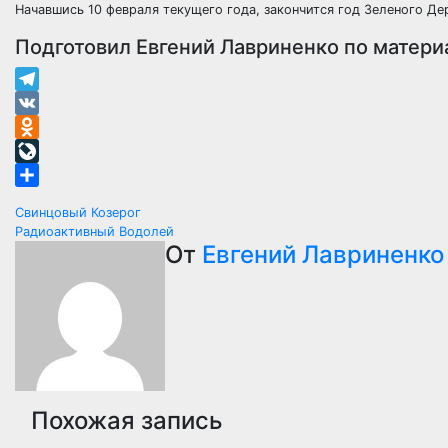
Начавшись 10 февраля текущего года, закончится год Зеленого Де
Подготовил Евгений Лавриненко по матер
Telegram
VK
Odnoklassniki
LiveJournal
Отправить
Навигация
Свинцовый Козерог
Радиоактивный Водолей
по
От
Евгений Лавриненко
записям
Похожая запись