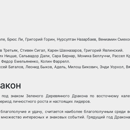
е, Брюс Ли, Григорий Горин, Нурсултан Назарбаев, Вениамин Смехов
 Третьяк, Стивен Сигал, Карен Шахназаров, Григорий Явлинский.
 Ницше, Сальвадор Дали, Сара Бернар, Моника Беллуччи, Рассел К
 Федор Емельяненко, Колин Фаррелл.
ксей Баталов, Леонид Быков, Адель, Милош Бикович, Энди Уорхол, В
ракон
 под знаком Зеленого Деревянного Дракона по восточному кале
период личностного роста и настоящих лидеров.
 благополучие и удачу, считается наиболее благополучным среди в
у множество интересных и знаковых событий. Грядущий год Дракона