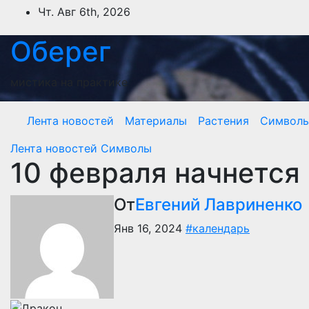
Перейти
Чт. Авг 6th, 2026
к
содержимому
Оберег
мистика на практике
Лента новостей
Материалы
Растения
Символ
Лента новостей
Символы
10 февраля начнется
От
Евгений Лавриненко
Янв 16, 2024
#календарь