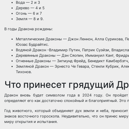
Вода — 2 и 3
Дерево — 4 и 5
Огонь — 6 и 7
Земля — 8 и 9.
В годы Дракона рождены:
Металлические Драконы — Джон Леннон, Алла Сурикова, Пел
Юозас Будрайтис.
Водяной Дракон -Владимир Путин, Патрик Суэйзи, Владислав
Деревянные Драконы — Дэн Сяопин, Иммануил Кант, Фридрих
Огненные Драконы — Зигмунд Фрейд, Бенедикт Камбербэтч,
Земляной Дракон — Эрнесто Че Гевара, Стенли Кубрик, Але
Тихонов.
Что принесет грядущий Д
Дракон вновь будет символом года в 2024 году. Он пройдет
определяют его как достаточно спокойный и благоприятный. Это 
Год животного, который объединяет дух земли и неба, приносит
знаков восточного гороскопа. Неудивительно, что он принес мир
миру открытия и испытания.