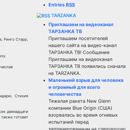
Entries
RSS
TARZANKA
Приглашаем на видеоканал
ТАРЗАНКА ТВ
Приглашаем посетителей
, Ринго Старр,
нашего сайта на видео-канал
ТАРЗАНКА ТВ! Сообщение
роу.
Приглашаем на видеоканал
ТАРЗАНКА ТВ появились сначала
ячеслав
на TARZANKA.
Маленький взрыв для человека
и огромный для всего
человечества
ндарю. Стихия
Тяжелая ракета New Glenn
компании Blue Origin (США)
сех двенадцати
взорвалась во время огневых
 также готовит
испытаний перед
запланированным на следующую