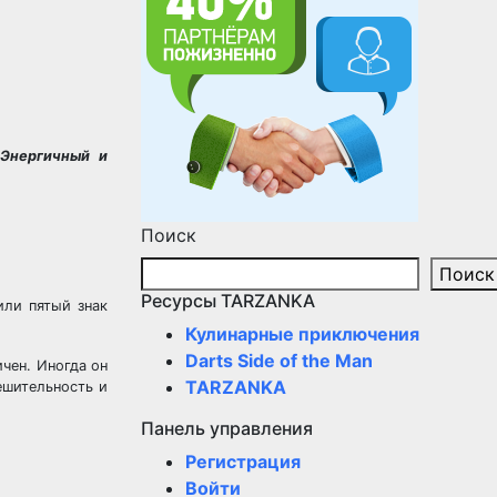
 Энергичный и
Поиск
Поиск
Ресурсы TARZANKA
или пятый знак
Кулинарные приключения
Darts Side of the Man
чен. Иногда он
TARZANKA
ешительность и
Панель управления
Регистрация
Войти