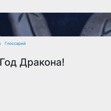
ы
Глоссарий
 Год Дракона!