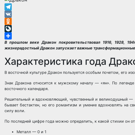
Telegram
VK
Odnoklassniki
LiveJournal
В прошлом веке Дракон покровительствовал 1916, 1928, 194
Отправить
жизнерадостный Дракон запускает важные трансформационные 
Характеристика года Драк
В восточной культуре Дракон пользуется особым почетом, его и
Знак Дракона относится к мужскому началу — «ян». По легенде
восточного календаря.
Решительный и вдохновляющий, чувственный и великодушный — Д
бывает бестактен, но его романтизм и умение вдохновлять на с
силу воли.
По последней цифре года можно определить, к какой стихии он от
Металл — 0 и 1