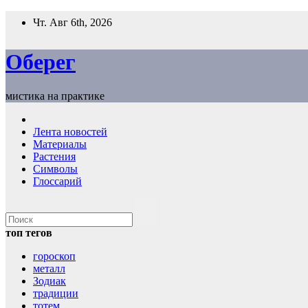
Перейти
Чт. Авг 6th, 2026
к
содержимому
Оберег
мистика на практике
Лента новостей
Материалы
Растения
Символы
Глоссарий
топ тегов
гороскоп
металл
Зодиак
традиции
тотем