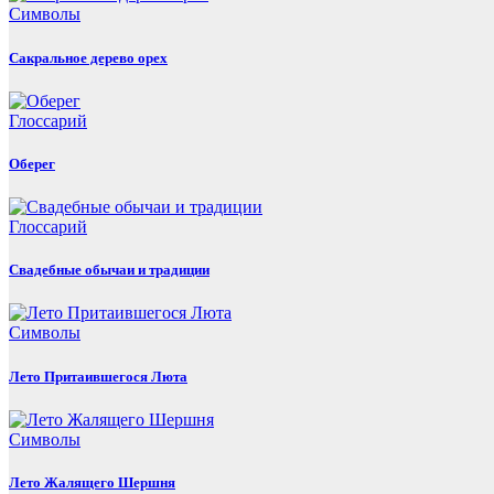
Символы
Сакральное дерево орех
Глоссарий
Оберег
Глоссарий
Свадебные обычаи и традиции
Символы
Лето Притаившегося Люта
Символы
Лето Жалящего Шершня